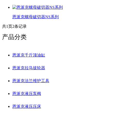
恩派克螺母破切器NS系列
共
1
页
2
条记录
产品分类
恩派克千斤顶油缸
恩派克拉马拔轮器
恩派克法兰维护工具
恩派克液压泵阀
恩派克液压压床