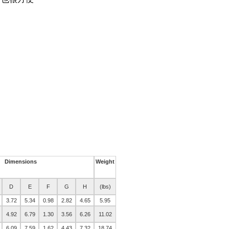
Dimensions
Weight
D
E
F
G
H
(lbs)
3.72
5.34
0.98
2.82
4.65
5.95
4.92
6.79
1.30
3.56
6.26
11.02
6.09
7.59
1.62
4.43
7.32
18.74