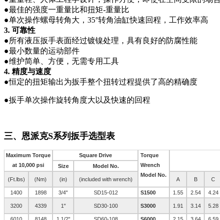
●最佳的强度一重量比和扭矩-重量比
●单次操作螺母转角大，35°转角油缸快速回程，工作效率高
3. 可靠性
●所有液压扳手表面经过镀镍处理，具有良好的防腐性能
●最小数量的运动部件
●维护简单、方便，无需专用工具
4. 精度与速度
●恒定的扭矩输出为扳手整个扭转过程提供了高的精确度
●扳手单次操作旋转角度大以及快速的回程
三、恩派克S系列
扳手
选型表
Maximum Torque
Square Drive
Torque
at 10,000 psi
Wrench
Size
Model No.
Model No.
(Ft.lbs)
(Nm)
(in)
(included with wrench)
A
B
C
1400
1898
3/4"
SD15-012
S1500
1.55
2.54
4.24
3200
4339
1"
SD30-100
S3000
1.91
3.14
5.28
6010
8148
1 1/2"
SD60-108
S6000
2.15
3.64
6.59