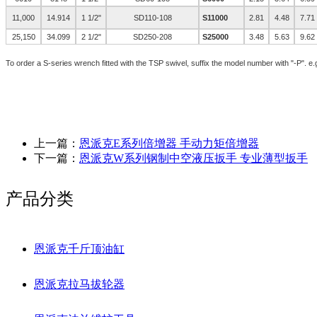
11,000
14.914
1 1/2"
SD110-108
S11000
2.81
4.48
7.71
25,150
34.099
2 1/2"
SD250-208
S25000
3.48
5.63
9.62
To order a S-series wrench fitted with the TSP swivel, suffix the model number with "-P". e.
上一篇：
恩派克E系列倍增器 手动力矩倍增器
下一篇：
恩派克W系列钢制中空液压扳手 专业薄型扳手
产品分类
恩派克千斤顶油缸
恩派克拉马拔轮器