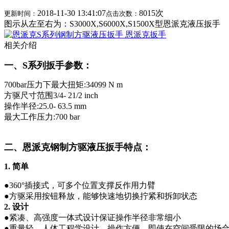
2018-11-30 13:41:07
8015次
更新时间：
点击次数：
图示从左至右为：S3000X,S6000X,S1500X型恩派克液压扳手
相关介绍
一、S系列扳手参数：
700bar压力下最大扭矩:34099 N m
方驱尺寸范围3/4- 21/2 inch
操作半径:25.0- 63.5 mm
最大工作压力:700 bar
二、恩派克钢制方驱液压扳手特点：
1. 简单
●360°插接式，可多个位置支撑反作用力臂
●方驱采用按钮释放，能够快速地切换拧紧和拆卸状态
2. 设计
●紧凑、高强度一体式设计保证操作半径非常细小
●重量轻、人体工程学设计，操作方便，即使在空间受限的场