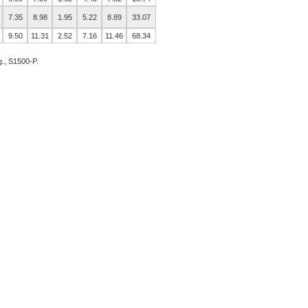
7.35
8.98
1.95
5.22
8.89
33.07
9.50
11.31
2.52
7.16
11.46
68.34
g., S1500-P.